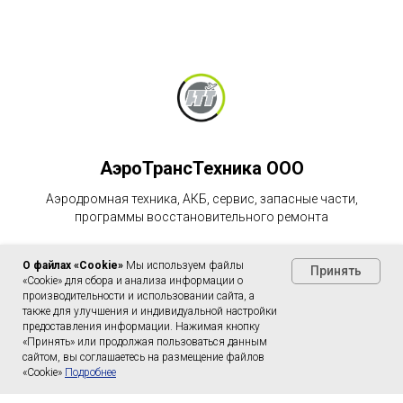
АэроТрансТехника ООО
Аэродромная техника, АКБ, сервис, запасные части,
программы восстановительного ремонта
О файлах «Cookie»
Мы используем файлы
Принять
«Cookie» для сбора и анализа информации о
производительности и использовании сайта, а
Политика в отношении обработки персональных данных в
также для улучшения и индивидуальной настройки
ООО АэроТрансТехника
см документ
предоставления информации. Нажимая кнопку
«Принять» или продолжая пользоваться данным
сайтом, вы соглашаетесь на размещение файлов
«Cookie»
Подробнее