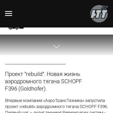
Проект "rebuild". Новая жизнь
аэродромного тягача SCHOPF
F396 (Goldhofer).
Впервые компания «АэроТрансТехника» запустила
проект «rebuild» аэродромного тягача SCHOPF F396.
Первый шаг – аудит техники! Ревизия всех систем -