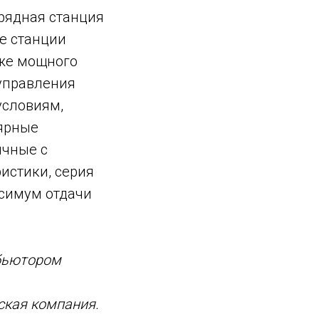
арядная станция
ые станции
аже мощного
 управления
условиям,
лярные
ичные с
истики, серия
симум отдачи
бьютором
ская компания.