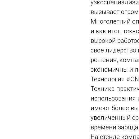
узкоспециализи
вызывает огром
Многолетний оп
и как итог, тех
высокой работо
свое лидерство 
решения, компан
экономичны и л
Технология «IO
Техника практи
использования 
имеют более вы
увеличенный ср
времени заряда
На стенде комп