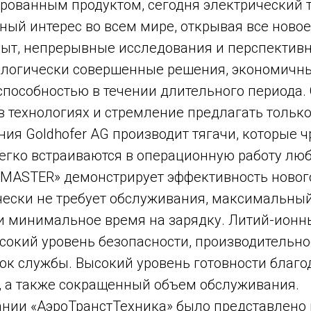
рованным продуктом, сегодня электрический 
ный интерес во всем мире, открывая все ново
ыт, непрерывные исследования и перспективн
нологически совершенные решения, экономичны
способностью в течении длительного периода.
в технологиях и стремление предлагать тольк
ия Goldhofer AG производит тягачи, которые 
егко встраиваются в операционную работу люб
NMASTER» демонстрирует эффективность нового
чески не требует обслуживания, максимальны
и минимальное время на зарядку. Литий-ионн
сокий уровень безопасности, производительно
ок службы. Высокий уровень готовности благо
, а также сокращенный объем обслуживания.
ании «АэроТранстТехника» было представлено