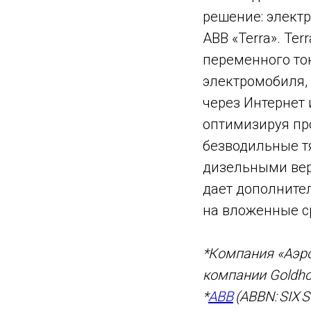
решение: электр
ABB «Terra». Te
переменного то
электромобиля, 
через Интернет 
оптимизируя пр
безводильные т
дизельными вер
дает дополните
на вложенные с
*Компания «Аэр
компании Goldhof
*
ABB
(ABBN: SIX 