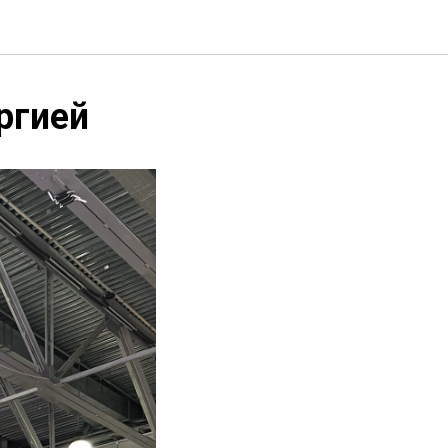
ргией