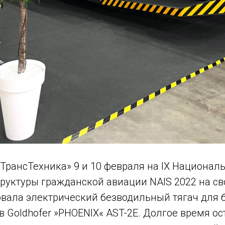
ТрансТехника» 9 и 10 февраля на IX Национал
руктуры гражданской авиации NAIS 2022 на св
вала электрический безводильный тягач для 
 Goldhofer »PHOENIX« AST-2E. Долгое время ос