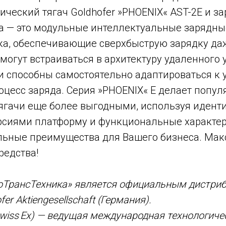
ический тягач Goldhofer »PHOENIX« AST-2E и з
rra — это модульные интеллектуальные зарядн
ка, обеспечивающие сверхбыструю зарядку д
могут встраиваться в архитектуру удаленного
и способны самостоятельно адаптироваться к 
оцесс заряда. Серия »PHOENIX« E делает попу
ягачи еще более выгодными, используя идент
сиями платформу и функциональные характер
льные преимущества для Вашего бизнеса. Мак
редства!
оТрансТехника» является официальным дистри
er Aktiengesellschaft (Германия).
Swiss Ex) — ведущая международная технологиче