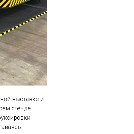
ьной выставке и
оем стенде
буксировки
таваясь