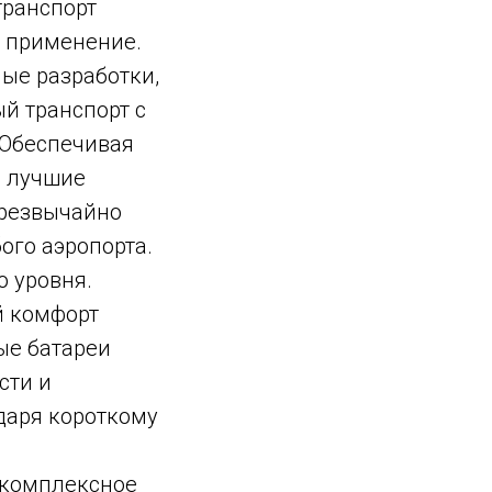
транспорт
е применение.
ые разработки,
й транспорт с
 Обеспечивая
о лучшие
чрезвычайно
ого аэропорта.
 уровня.
й комфорт
ые батареи
сти и
даря короткому
 комплексное