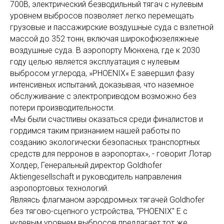
700В, электрический безводильный тягач с нулевым
уровнем выбросов позволяет легко перемещать
грузовые и пассажирские воздушные суда с взлетной
массой до 352 тонн, включая широкофюзеляжные
воздушные суда. В аэропорту Мюнхена, где к 2030
году целью является эксплуатация с нулевым
выбросом углерода, »PHOENIX« E завершил фазу
интенсивных испытаний, доказывая, что наземное
обслуживание с электроприводом возможно без
потери производительности.
«Мы были счастливы оказаться среди финалистов и
гордимся таким признанием нашей работы по
созданию экологически безопасных транспортных
средств для перронов в аэропортах», - говорит Лотар
Холдер, Генеральный директор Goldhofer
Aktiengesellschaft и руководитель направления
аэропортовых технологий.
Являясь флагманом аэродромных тягачей Goldhofer
без тягово-сцепного устройства, "PHOENIX" E с
нулевым уровнем выбросов предлагает тот же